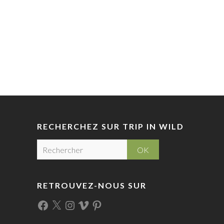
RECHERCHEZ SUR TRIP IN WILD
R
e
c
h
RETROUVEZ-NOUS SUR
e
r
Facebook
X
Instagram
Vimeo
Pinterest
c