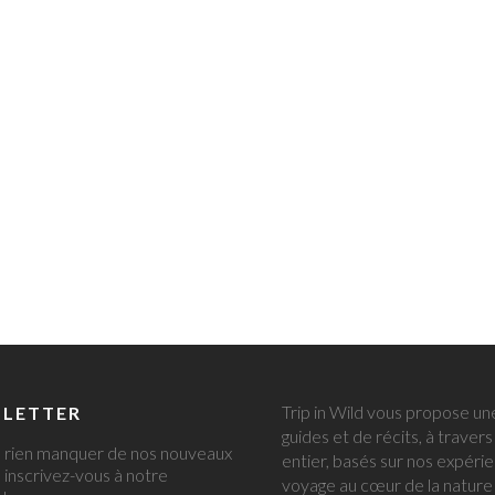
Trip in Wild vous propose un
LETTER
guides et de récits, à traver
 rien manquer de nos nouveaux
entier, basés sur nos expéri
, inscrivez-vous à notre
voyage au cœur de la nature