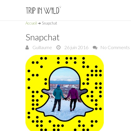
Accueil
➜
Snapchat
Snapchat
Guillaume
26 juin 2016
No Comments