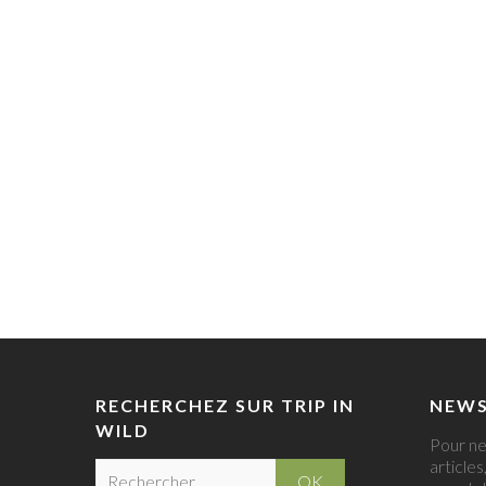
RECHERCHEZ SUR TRIP IN
NEWS
WILD
Pour ne
articles
R