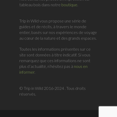
tableau bois dans notre
boutique
.
Trip in Wild vous propose une série de
guides et de récits, à travers le monde
entier, basés sur nos expériences de voyage
au cœur de la nature et des grands espaces.
Toutes les informations présentes sur ce
site sont données à titre indicatif. Si vous
remarquez que ces informations ne sont
plus d’actualité, n’hésitez pas à
nous en
informer
.
© Trip in Wild 2016-2024 . Tous droits
réservés.