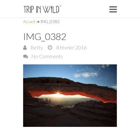
Accueil
➜
IMG_0382
IMG_0382
Betty
8 février 2016
No Comments