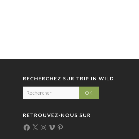
RECHERCHEZ SUR TRIP IN WILD
R
e
c
h
RETROUVEZ-NOUS SUR
e
r
Facebook
X
Instagram
Vimeo
Pinterest
c